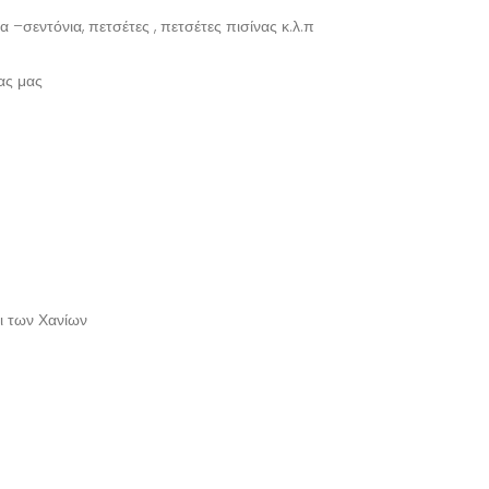
 –σεντόνια, πετσέτες , πετσέτες πισίνας κ.λ.π
ας μας
ι των Χανίων