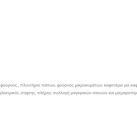
 φούρνος , πλυντήριο πιάτων, φούρνος μικροκυμάτων, καφετιέρα για κα
, ηλεκτρικός στίφτης, πλήρης συλλογή μαγειρικών σκευών και μαχαιροπί