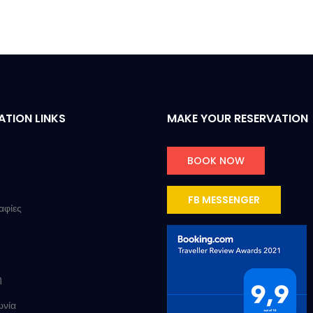
ATION LINKS
MAKE YOUR RESERVATION
BOOK NOW
FB MESSENGER
φίες
η
ωνία