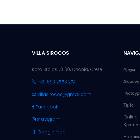
VILLA SIROCOS
NAVIG
Kato Stalos 73100, Chania, Crete
Αρχική
Διαμονή
+30 693 2553 274
Φωτογρα
villasirocos@gmail.com
Τιμές
Facebook
Online
Instagram
Κράτησ
Google Map
Επικοιν