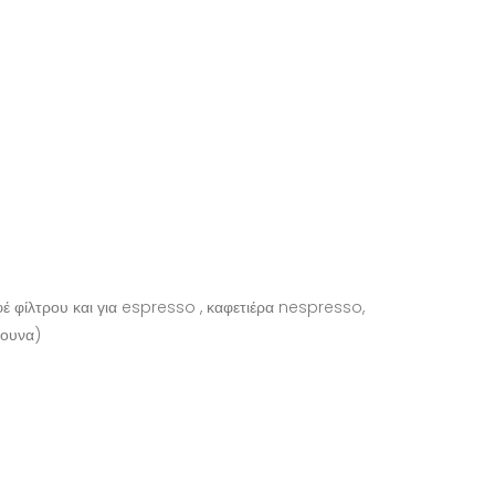
φέ φίλτρου και για espresso , καφετιέρα nespresso,
ρουνα)