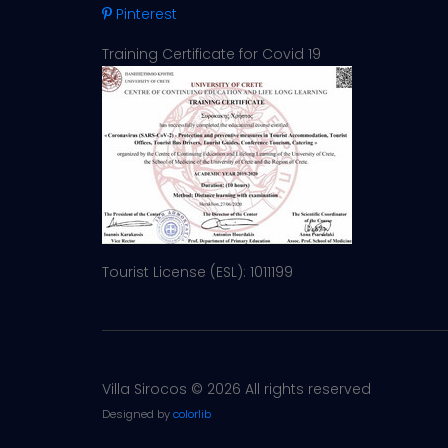
Pinterest
Training Certificate for Covid 19
Tourist License (ESL): 1011199
Villa Sirocos ©
2026 All rights reserved
Designed by
colorlib