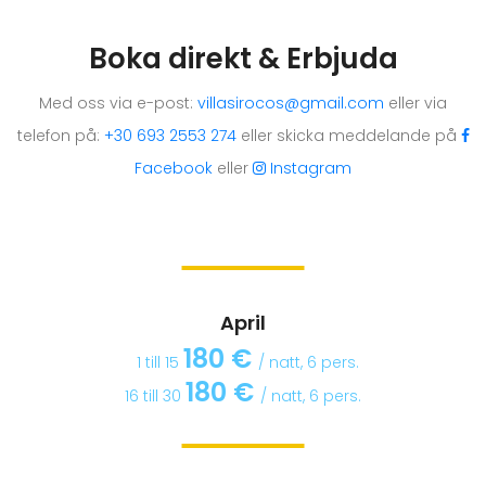
Boka direkt & Erbjuda
Med oss via e-post:
villasirocos@gmail.com
eller via
telefon på:
+30 693 2553 274
eller skicka meddelande på
Facebook
eller
Instagram
BOKA NU
April
180 €
1 till 15
/ natt, 6 pers.
180 €
16 till 30
/ natt, 6 pers.
BOKA NU