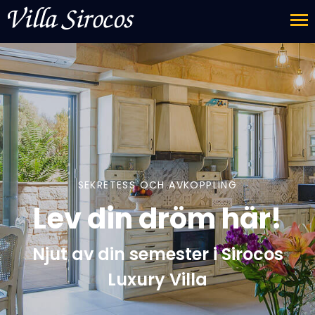
SEKRETESS OCH AVKOPPLING
Lev din dröm här!
Njut av din semester i Sirocos
Luxury Villa